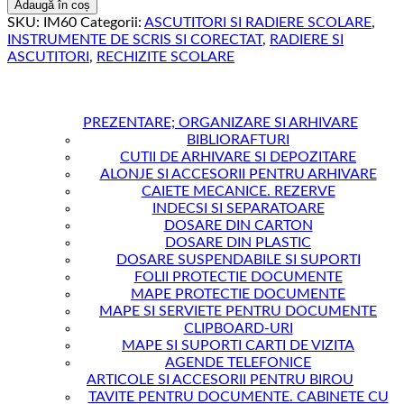
RADIERA
Adaugă în coș
IM60
SKU:
IM60
Categorii:
ASCUTITORI SI RADIERE SCOLARE
,
INSTRUMENTE DE SCRIS SI CORECTAT
,
RADIERE SI
ASCUTITORI
,
RECHIZITE SCOLARE
PREZENTARE; ORGANIZARE SI ARHIVARE
BIBLIORAFTURI
CUTII DE ARHIVARE SI DEPOZITARE
ALONJE SI ACCESORII PENTRU ARHIVARE
CAIETE MECANICE. REZERVE
INDECSI SI SEPARATOARE
DOSARE DIN CARTON
DOSARE DIN PLASTIC
DOSARE SUSPENDABILE SI SUPORTI
FOLII PROTECTIE DOCUMENTE
MAPE PROTECTIE DOCUMENTE
MAPE SI SERVIETE PENTRU DOCUMENTE
CLIPBOARD-URI
MAPE SI SUPORTI CARTI DE VIZITA
AGENDE TELEFONICE
ARTICOLE SI ACCESORII PENTRU BIROU
TAVITE PENTRU DOCUMENTE. CABINETE CU