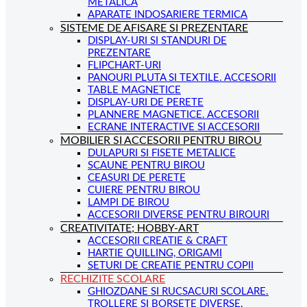
METALICA
APARATE INDOSARIERE TERMICA
SISTEME DE AFISARE SI PREZENTARE
DISPLAY-URI SI STANDURI DE
PREZENTARE
FLIPCHART-URI
PANOURI PLUTA SI TEXTILE. ACCESORII
TABLE MAGNETICE
DISPLAY-URI DE PERETE
PLANNERE MAGNETICE. ACCESORII
ECRANE INTERACTIVE SI ACCESORII
MOBILIER SI ACCESORII PENTRU BIROU
DULAPURI SI FISETE METALICE
SCAUNE PENTRU BIROU
CEASURI DE PERETE
CUIERE PENTRU BIROU
LAMPI DE BIROU
ACCESORII DIVERSE PENTRU BIROURI
CREATIVITATE; HOBBY-ART
ACCESORII CREATIE & CRAFT
HARTIE QUILLING, ORIGAMI
SETURI DE CREATIE PENTRU COPII
RECHIZITE SCOLARE
GHIOZDANE SI RUCSACURI SCOLARE.
TROLLERE SI BORSETE DIVERSE.