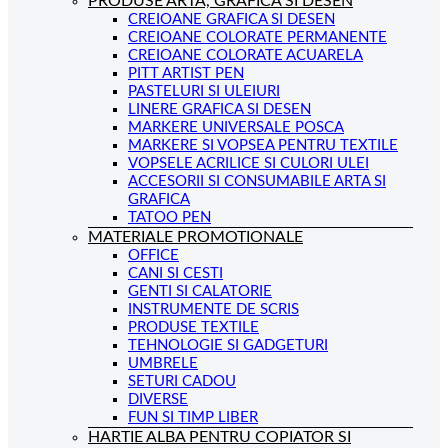
PRODUSE ARTA, GRAFICA SI DESEN
CREIOANE GRAFICA SI DESEN
CREIOANE COLORATE PERMANENTE
CREIOANE COLORATE ACUARELA
PITT ARTIST PEN
PASTELURI SI ULEIURI
LINERE GRAFICA SI DESEN
MARKERE UNIVERSALE POSCA
MARKERE SI VOPSEA PENTRU TEXTILE
VOPSELE ACRILICE SI CULORI ULEI
ACCESORII SI CONSUMABILE ARTA SI
GRAFICA
TATOO PEN
MATERIALE PROMOTIONALE
OFFICE
CANI SI CESTI
GENTI SI CALATORIE
INSTRUMENTE DE SCRIS
PRODUSE TEXTILE
TEHNOLOGIE SI GADGETURI
UMBRELE
SETURI CADOU
DIVERSE
FUN SI TIMP LIBER
HARTIE ALBA PENTRU COPIATOR SI