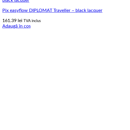
Pix easyflow DIPLOMAT Traveller – black lacquer
161.39
lei
TVA inclus
Adaugă în coș