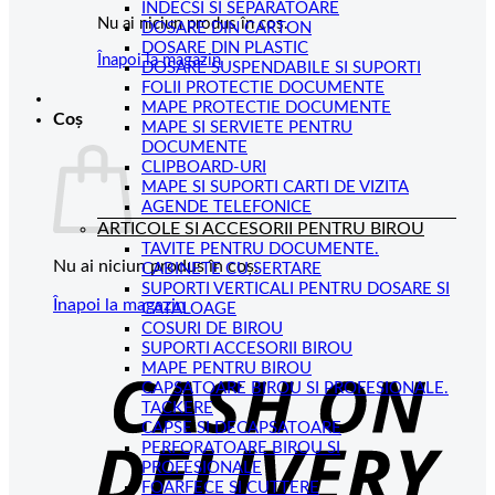
INDECSI SI SEPARATOARE
Nu ai niciun produs în coș.
DOSARE DIN CARTON
DOSARE DIN PLASTIC
Înapoi la magazin
DOSARE SUSPENDABILE SI SUPORTI
FOLII PROTECTIE DOCUMENTE
MAPE PROTECTIE DOCUMENTE
Coș
MAPE SI SERVIETE PENTRU
DOCUMENTE
CLIPBOARD-URI
MAPE SI SUPORTI CARTI DE VIZITA
AGENDE TELEFONICE
ARTICOLE SI ACCESORII PENTRU BIROU
TAVITE PENTRU DOCUMENTE.
Nu ai niciun produs în coș.
CABINETE CU SERTARE
SUPORTI VERTICALI PENTRU DOSARE SI
Înapoi la magazin
CATALOAGE
COSURI DE BIROU
C
SUPORTI ACCESORII BIROU
MAPE PENTRU BIROU
D
CAPSATOARE BIROU SI PROFESIONALE.
TACKERE
CAPSE SI DECAPSATOARE
PERFORATOARE BIROU SI
PROFESIONALE
FOARFECE SI CUTTERE