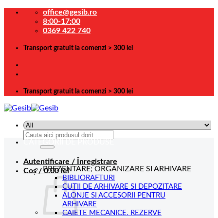
Skip
office@gesib.ro
to
8:00-17:00
content
0369 422 740
Transport gratuit la comenzi > 300 lei
Transport gratuit la comenzi > 300 lei
Caută
CATEGORII DE PRODUSE
după:
Autentificare / Înregistrare
PREZENTARE; ORGANIZARE SI ARHIVARE
Coș /
0.00
lei
BIBLIORAFTURI
CUTII DE ARHIVARE SI DEPOZITARE
ALONJE SI ACCESORII PENTRU
ARHIVARE
CAIETE MECANICE. REZERVE