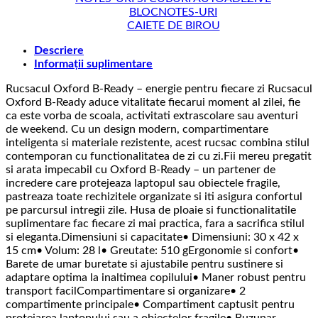
BLOCNOTES-URI
CAIETE DE BIROU
Descriere
Informații suplimentare
Rucsacul Oxford B-Ready – energie pentru fiecare zi Rucsacul
Oxford B-Ready aduce vitalitate fiecarui moment al zilei, fie
ca este vorba de scoala, activitati extrascolare sau aventuri
de weekend. Cu un design modern, compartimentare
inteligenta si materiale rezistente, acest rucsac combina stilul
contemporan cu functionalitatea de zi cu zi.Fii mereu pregatit
si arata impecabil cu Oxford B-Ready – un partener de
incredere care protejeaza laptopul sau obiectele fragile,
pastreaza toate rechizitele organizate si iti asigura confortul
pe parcursul intregii zile. Husa de ploaie si functionalitatile
suplimentare fac fiecare zi mai practica, fara a sacrifica stilul
si eleganta.Dimensiuni si capacitate• Dimensiuni: 30 x 42 x
15 cm• Volum: 28 l• Greutate: 510 gErgonomie si confort•
Barete de umar buretate si ajustabile pentru sustinere si
adaptare optima la inaltimea copilului• Maner robust pentru
transport facilCompartimentare si organizare• 2
compartimente principale• Compartiment captusit pentru