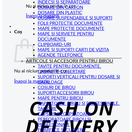
INDECSI SI SEPARATOARE
Nu ai niciun produs în coș.
DOSARE DIN CARTON
DOSARE DIN PLASTIC
Înapoi la magazin
DOSARE SUSPENDABILE SI SUPORTI
FOLII PROTECTIE DOCUMENTE
MAPE PROTECTIE DOCUMENTE
Coș
MAPE SI SERVIETE PENTRU
DOCUMENTE
CLIPBOARD-URI
MAPE SI SUPORTI CARTI DE VIZITA
AGENDE TELEFONICE
ARTICOLE SI ACCESORII PENTRU BIROU
TAVITE PENTRU DOCUMENTE.
Nu ai niciun produs în coș.
CABINETE CU SERTARE
SUPORTI VERTICALI PENTRU DOSARE SI
Înapoi la magazin
CATALOAGE
COSURI DE BIROU
C
SUPORTI ACCESORII BIROU
MAPE PENTRU BIROU
D
CAPSATOARE BIROU SI PROFESIONALE.
TACKERE
CAPSE SI DECAPSATOARE
PERFORATOARE BIROU SI
PROFESIONALE
FOARFECE SI CUTTERE