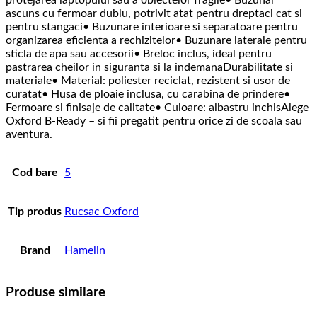
protejarea laptopului sau a obiectelor fragile• Buzunar
ascuns cu fermoar dublu, potrivit atat pentru dreptaci cat si
pentru stangaci• Buzunare interioare si separatoare pentru
organizarea eficienta a rechizitelor• Buzunare laterale pentru
sticla de apa sau accesorii• Breloc inclus, ideal pentru
pastrarea cheilor in siguranta si la indemanaDurabilitate si
materiale• Material: poliester reciclat, rezistent si usor de
curatat• Husa de ploaie inclusa, cu carabina de prindere•
Fermoare si finisaje de calitate• Culoare: albastru inchisAlege
Oxford B-Ready – si fii pregatit pentru orice zi de scoala sau
aventura.
Cod bare
5
Tip produs
Rucsac Oxford
Brand
Hamelin
Produse similare