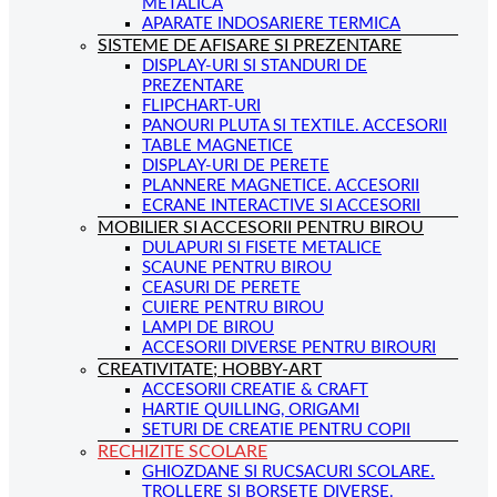
METALICA
APARATE INDOSARIERE TERMICA
SISTEME DE AFISARE SI PREZENTARE
DISPLAY-URI SI STANDURI DE
PREZENTARE
FLIPCHART-URI
PANOURI PLUTA SI TEXTILE. ACCESORII
TABLE MAGNETICE
DISPLAY-URI DE PERETE
PLANNERE MAGNETICE. ACCESORII
ECRANE INTERACTIVE SI ACCESORII
MOBILIER SI ACCESORII PENTRU BIROU
DULAPURI SI FISETE METALICE
SCAUNE PENTRU BIROU
CEASURI DE PERETE
CUIERE PENTRU BIROU
LAMPI DE BIROU
ACCESORII DIVERSE PENTRU BIROURI
CREATIVITATE; HOBBY-ART
ACCESORII CREATIE & CRAFT
HARTIE QUILLING, ORIGAMI
SETURI DE CREATIE PENTRU COPII
RECHIZITE SCOLARE
GHIOZDANE SI RUCSACURI SCOLARE.
TROLLERE SI BORSETE DIVERSE.