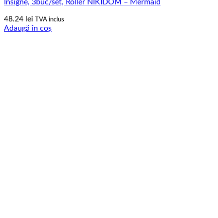
Insigne, 3buc/set, Roller NIKIDOM – Mermaid
48.24
lei
TVA inclus
Adaugă în coș