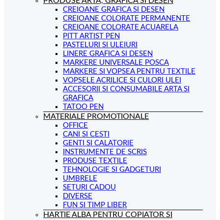
PRODUSE ARTA, GRAFICA SI DESEN
CREIOANE GRAFICA SI DESEN
CREIOANE COLORATE PERMANENTE
CREIOANE COLORATE ACUARELA
PITT ARTIST PEN
PASTELURI SI ULEIURI
LINERE GRAFICA SI DESEN
MARKERE UNIVERSALE POSCA
MARKERE SI VOPSEA PENTRU TEXTILE
VOPSELE ACRILICE SI CULORI ULEI
ACCESORII SI CONSUMABILE ARTA SI
GRAFICA
TATOO PEN
MATERIALE PROMOTIONALE
OFFICE
CANI SI CESTI
GENTI SI CALATORIE
INSTRUMENTE DE SCRIS
PRODUSE TEXTILE
TEHNOLOGIE SI GADGETURI
UMBRELE
SETURI CADOU
DIVERSE
FUN SI TIMP LIBER
HARTIE ALBA PENTRU COPIATOR SI