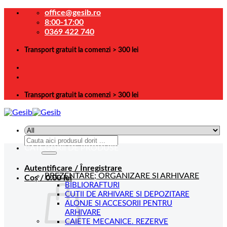
Skip
office@gesib.ro
to
8:00-17:00
content
0369 422 740
Transport gratuit la comenzi > 300 lei
Transport gratuit la comenzi > 300 lei
Caută
CATEGORII DE PRODUSE
după:
Autentificare / Înregistrare
PREZENTARE; ORGANIZARE SI ARHIVARE
Coș /
0.00
lei
BIBLIORAFTURI
CUTII DE ARHIVARE SI DEPOZITARE
ALONJE SI ACCESORII PENTRU
ARHIVARE
CAIETE MECANICE. REZERVE