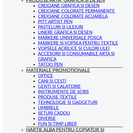
PRODUSE ARTA, GRAFICA SI DESEN
CREIOANE GRAFICA SI DESEN
CREIOANE COLORATE PERMANENTE
CREIOANE COLORATE ACUARELA
PITT ARTIST PEN
PASTELURI SI ULEIURI
LINERE GRAFICA SI DESEN
MARKERE UNIVERSALE POSCA
MARKERE SI VOPSEA PENTRU TEXTILE
VOPSELE ACRILICE SI CULORI ULEI
ACCESORII SI CONSUMABILE ARTA SI
GRAFICA
TATOO PEN
MATERIALE PROMOTIONALE
OFFICE
CANI SI CESTI
GENTI SI CALATORIE
INSTRUMENTE DE SCRIS
PRODUSE TEXTILE
TEHNOLOGIE SI GADGETURI
UMBRELE
SETURI CADOU
DIVERSE
FUN SI TIMP LIBER
HARTIE ALBA PENTRU COPIATOR SI