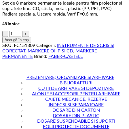
Set de 8 markere permanente ideale pentru film proiector si
suprafete fine: CD, sticla, metal, plastic (PP, PET, PVC).
Radiera speciala. Uscare rapida. Varf F=0.6 mm.
48 în stoc
Cantitate
MARKER
Adaugă în coș
PERMANENT
SKU:
FC151309
Categorii:
INSTRUMENTE DE SCRIS SI
SET
CORECTAT
,
MARKERE OHP SI CD
,
MARKERE
8
PERMANENTE
Brand:
FABER-CASTELL
F
MULTIMARK
FABER-
CASTELL
PREZENTARE; ORGANIZARE SI ARHIVARE
BIBLIORAFTURI
CUTII DE ARHIVARE SI DEPOZITARE
ALONJE SI ACCESORII PENTRU ARHIVARE
CAIETE MECANICE. REZERVE
INDECSI SI SEPARATOARE
DOSARE DIN CARTON
DOSARE DIN PLASTIC
DOSARE SUSPENDABILE SI SUPORTI
FOLII PROTECTIE DOCUMENTE