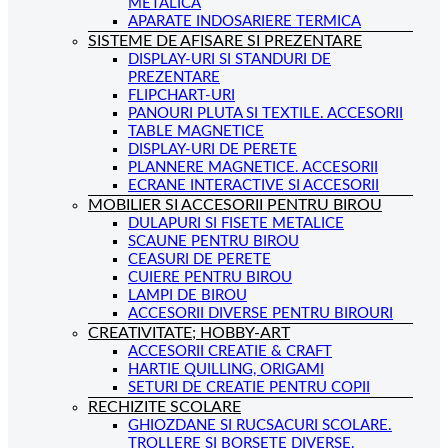
METALICA
APARATE INDOSARIERE TERMICA
SISTEME DE AFISARE SI PREZENTARE
DISPLAY-URI SI STANDURI DE
PREZENTARE
FLIPCHART-URI
PANOURI PLUTA SI TEXTILE. ACCESORII
TABLE MAGNETICE
DISPLAY-URI DE PERETE
PLANNERE MAGNETICE. ACCESORII
ECRANE INTERACTIVE SI ACCESORII
MOBILIER SI ACCESORII PENTRU BIROU
DULAPURI SI FISETE METALICE
SCAUNE PENTRU BIROU
CEASURI DE PERETE
CUIERE PENTRU BIROU
LAMPI DE BIROU
ACCESORII DIVERSE PENTRU BIROURI
CREATIVITATE; HOBBY-ART
ACCESORII CREATIE & CRAFT
HARTIE QUILLING, ORIGAMI
SETURI DE CREATIE PENTRU COPII
RECHIZITE SCOLARE
GHIOZDANE SI RUCSACURI SCOLARE.
TROLLERE SI BORSETE DIVERSE.