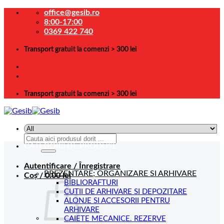
Skip
office@gesib.ro
to
8:00-17:00
content
0369 422 740
Transport gratuit la comenzi > 300 lei
Transport gratuit la comenzi > 300 lei
Caută
CATEGORII DE PRODUSE
după:
Autentificare / Înregistrare
PREZENTARE; ORGANIZARE SI ARHIVARE
Coș /
0.00
lei
BIBLIORAFTURI
CUTII DE ARHIVARE SI DEPOZITARE
ALONJE SI ACCESORII PENTRU
ARHIVARE
CAIETE MECANICE. REZERVE