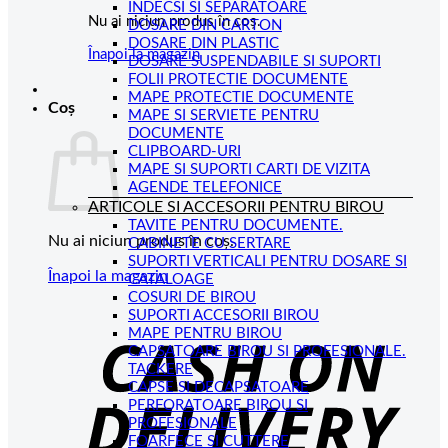
INDECSI SI SEPARATOARE
Nu ai niciun produs în coș.
DOSARE DIN CARTON
DOSARE DIN PLASTIC
Înapoi la magazin
DOSARE SUSPENDABILE SI SUPORTI
FOLII PROTECTIE DOCUMENTE
MAPE PROTECTIE DOCUMENTE
Coș
MAPE SI SERVIETE PENTRU
DOCUMENTE
CLIPBOARD-URI
MAPE SI SUPORTI CARTI DE VIZITA
AGENDE TELEFONICE
ARTICOLE SI ACCESORII PENTRU BIROU
TAVITE PENTRU DOCUMENTE.
Nu ai niciun produs în coș.
CABINETE CU SERTARE
SUPORTI VERTICALI PENTRU DOSARE SI
Înapoi la magazin
CATALOAGE
COSURI DE BIROU
C
SUPORTI ACCESORII BIROU
MAPE PENTRU BIROU
D
CAPSATOARE BIROU SI PROFESIONALE.
TACKERE
CAPSE SI DECAPSATOARE
PERFORATOARE BIROU SI
PROFESIONALE
FOARFECE SI CUTTERE